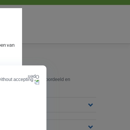
een van
ional
ithout accepting
en. Het materiaal is beoordeeld en