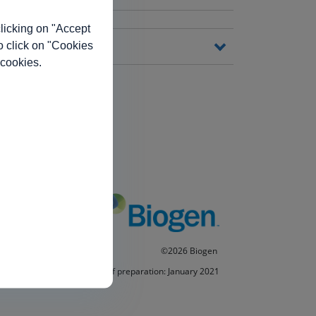
licking on "Accept
o click on "Cookies
 cookies.
©2026 Biogen
Date of preparation: January 2021