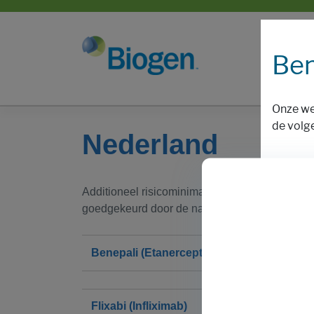
Ben
Onze we
de volg
Nederland
Additioneel risicominimalisatie-materiaal om m
goedgekeurd door de nationale bevoegde autori
Benepali (Etanercept)
Flixabi (Infliximab)