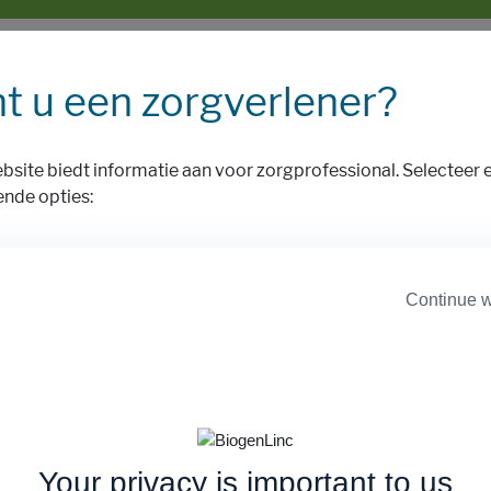
t u een zorgverlener?
bsite biedt informatie aan voor zorgprofessional. Selecteer 
ende opties:
Ik ben geen EU
Ik ben een EU zorgprofess
zorgprofessional
Continue w
ogelijke risico’s met het gebruik van geneesmiddelen te beperk
teit in lijn met de vereisten voor een handelsvergunning.
Your privacy is important to us