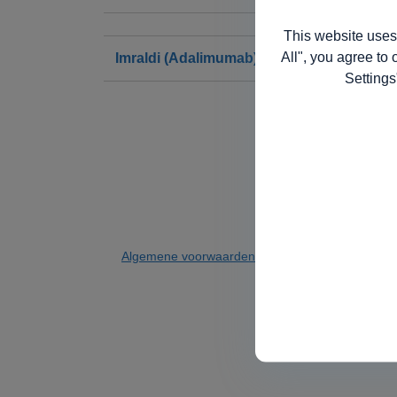
This website uses
All", you agree to 
Imraldi (Adalimumab)
Settings
Algemene voorwaarden
Privacybeleid