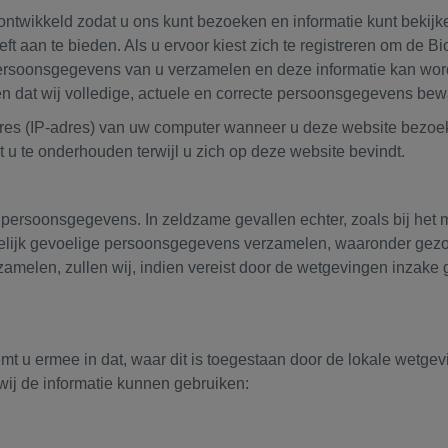
ontwikkeld zodat u ons kunt bezoeken en informatie kunt bekijk
aan te bieden. Als u ervoor kiest zich te registreren om de Bio
j persoonsgegevens van u verzamelen en deze informatie kan wo
rgen dat wij volledige, actuele en correcte persoonsgegevens bew
dres (IP-adres) van uw computer wanneer u deze website bezoekt. 
 u te onderhouden terwijl u zich op deze website bevindt.
persoonsgegevens. In zeldzame gevallen echter, zoals bij het 
lijk gevoelige persoonsgegevens verzamelen, waaronder gezond
amelen, zullen wij, indien vereist door de wetgevingen inzak
t u ermee in dat, waar dit is toegestaan ​​door de lokale wetg
ij de informatie kunnen gebruiken: