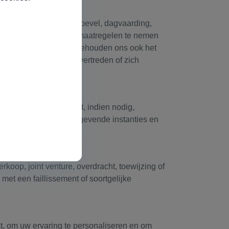
 op een gerechtelijk bevel, dagvaarding,
verzoeken en passende maatregelen te nemen
kunnen ontvangen. We behouden ons ook het
ers die onze regels overtreden of zich
antwoordelijk zijn.
rmatie die u verstrekt, indien nodig,
of farmaceutische regelgevende instanties en
koop, joint venture, overdracht, toewijzing of
 met een faillissement of soortgelijke
, om uw ervaring te personaliseren en om