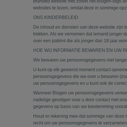
branded website met zowel het Biogen-logo als
websites te lezen, omdat deze in sommige opzi
ONS KINDERBELEID
De inhoud en diensten van deze website zijn b
trekken. Als we vernemen dat iemand jonger da
over een patiënt die als jonger dan 18 jaar wor
HOE WIJ INFORMATIE BEWAREN EN UW 
We bewaren uw persoonsgegevens niet langer 
U kunt op elk gewenst moment contact opnemen
persoonsgegevens die we over u bewaren (zoa
uw persoonsgegevens en u kunt ook de correct
Wanneer Biogen uw persoonsgegevens verwerk
nadelige gevolgen voor u door contact met on
gegevens op basis van uw toestemming vooraf
Houd er rekening mee dat sommige van deze r
recht om uw persoonsgegevens te verzamelen, 