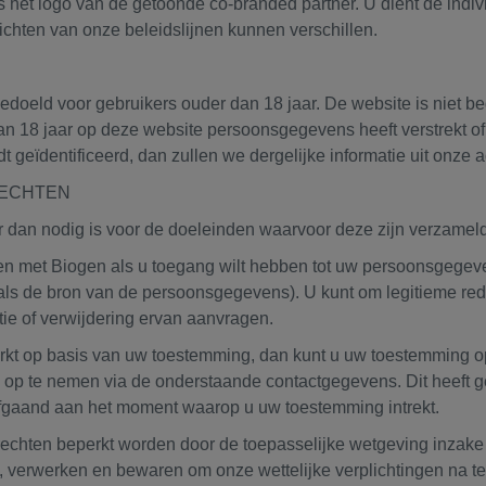
 het logo van de getoonde co-branded partner. U dient de indiv
chten van onze beleidslijnen kunnen verschillen.
edoeld voor gebruikers ouder dan 18 jaar. De website is niet b
n 18 jaar op deze website persoonsgegevens heeft verstrekt of d
dt geïdentificeerd, dan zullen we dergelijke informatie uit onze
RECHTEN
dan nodig is voor de doeleinden waarvoor deze zijn verzameld
 met Biogen als u toegang wilt hebben tot uw persoonsgegeven
ls de bron van de persoonsgegevens). U kunt om legitieme r
ie of verwijdering ervan aanvragen.
t op basis van uw toestemming, dan kunt u uw toestemming o
s op te nemen via de onderstaande contactgegevens. Dit heeft 
gaand aan het moment waarop u uw toestemming intrekt.
echten beperkt worden door de toepasselijke wetgeving inza
verwerken en bewaren om onze wettelijke verplichtingen na t