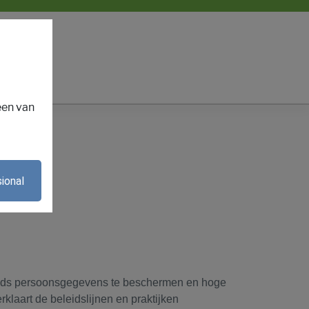
een van
ional
mands persoonsgegevens te beschermen en hoge
klaart de beleidslijnen en praktijken