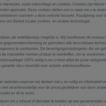
w interesses, zoals internettags en cookies. Cookies zijn klein
den geplaatst. Deze cookies stellen ons in staat om u te ond
 verbeteren wanneer u deze website bezoekt. Raadpleeg voor m
ns ons Beleid inzake cookies- en andere technologie.
blijven als redelijkerwijs mogelijk is. Wij handhaven de nive
e gegevensbescherming en gebruiken alle beschikbare technisc
gegevens te voorkomen. De beveiligingsmaatregelen die we ge
e industriële normen of deze te overtreffen, om te voorkomen d
eidsmaatregel 100% veilig is en u moet altijd de juiste veilighe
arantie dat u beschikt over actuele antivirussoftware.
r websites waarvan wij denken dat u ze nuttig en informatief vi
 niet verantwoordelijk voor de privacypraktijken van deze ande
zoekt en dit te lezen.
ven om u inhoud of diensten te bieden op een gezamenlijke of