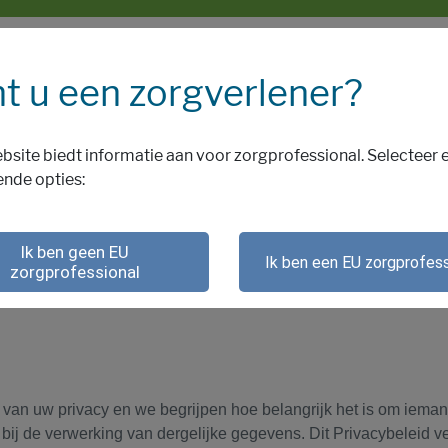
t u een zorgverlener?
bsite biedt informatie aan voor zorgprofessional. Selecteer 
ende opties:
Ik ben geen EU
Ik ben een EU zorgprofess
zorgprofessional
n van uw privacy en we begrijpen hoe belangrijk het is om ie
ij de verwerking van dergelijke gegevens. Dit Privacybeleid ver