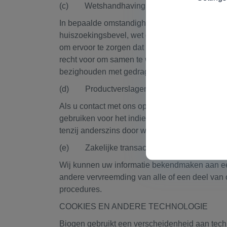
(c) Wetshandhaving
In bepaalde omstandigheden kunnen wij worden
huiszoekingsbevel, wet of regelgeving. We zi
om ervoor te zorgen dat de aanvrager kennis 
recht voor om samen te werken met wetshandhav
bezighouden met gedrag dat onwettig of schade
(d) Productverslagen
Als u contact met ons opneemt over uw ervaring
gebruiken voor het indienen van klachten of bi
tenzij anderszins door wet vereist.
(e) Zakelijke transacties
Wij kunnen uw informatie bekendmaken aan een d
andere vervreemding van alle of een deel van on
procedures.
COOKIES EN ANDERE TECHNOLOGIE
Biogen gebruikt een verscheidenheid aan tech