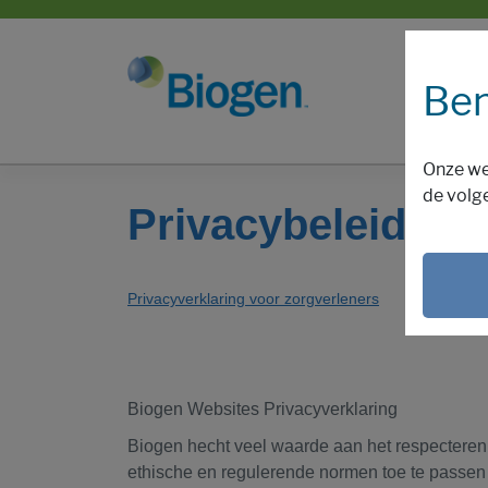
Ben
Onze we
de volg
Privacybeleid
Privacyverklaring voor zorgverleners
Biogen Websites Privacyverklaring
Biogen hecht veel waarde aan het respectere
ethische en regulerende normen toe te passen b