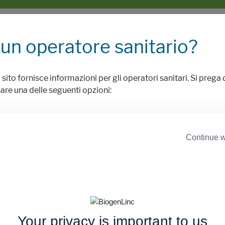
 un operatore sanitario?
o sito fornisce informazioni per gli operatori sanitari. Si prega 
are una delle seguenti opzioni:
on sono un operatore
sono un operatore sanita
anitario stabilito in UE
stabilito in UE
Continue w
o per minimizzare il potenziale rischio associato all'uso di medici
accordo ai requisiti previsti per l'autorizzazione.
Your privacy is important to us