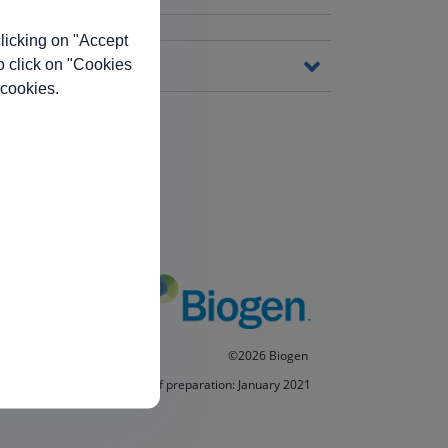
licking on "Accept
o click on "Cookies
 cookies.
©2026 Biogen
Date of preparation: January 2021