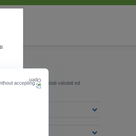
di
rio
ithout accepting
nali. I materiali sono stati valutati ed