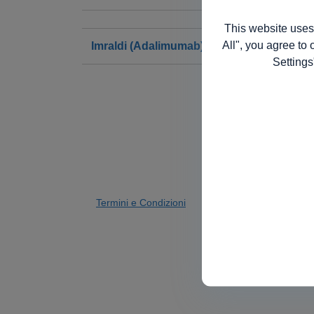
This website uses
All", you agree to 
Imraldi (Adalimumab)
Settings
Termini e Condizioni
Informativa sulla Pri