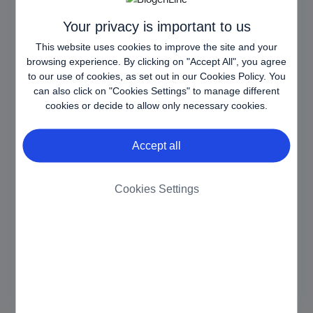
Imraldi (adalimumab)
Your privacy is important to us
This website uses cookies to improve the site and your
browsing experience. By clicking on "Accept All", you agree
to our use of cookies, as set out in our
Cookies Policy
. You
can also click on "Cookies Settings" to manage different
cookies or decide to allow only necessary cookies.
Accept all
Terms & Conditions
Privacy Policy
Cookies Settings
Cookies
Contact us