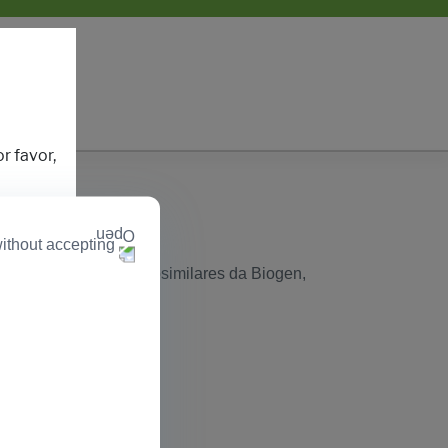
r favor,
ithout accepting
e da UE
sobre medicamentos biosimilares da Biogen,