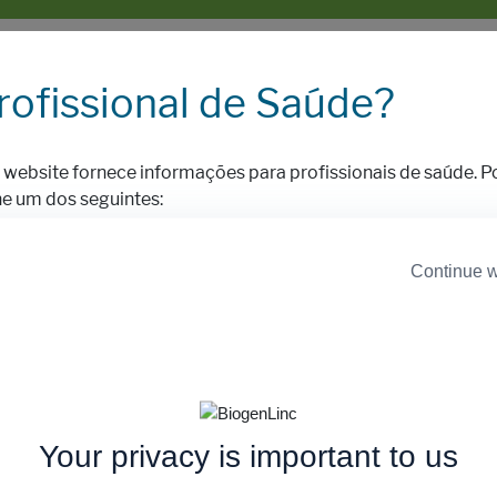
rofissional de Saúde?
 website fornece informações para profissionais de saúde. Po
ne um dos seguintes:
Continue w
 sou um profissional de
Sou um profissional de saúd
saúde da UE
 reclamação de qualidade, ou para solicitar mais informações 
.
rope@biogen.com
Your privacy is important to us