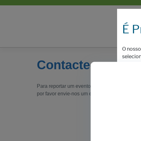
É P
O nosso
selecio
Contacte-nos
Não
Para reportar um evento adverso ou fazer uma
por favor envie-nos um e-mail para
medinfo.eu