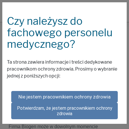
Czy należysz do
fachowego personelu
Warunki
medycznego?
PROSIMY O ZAPOZNANIE SIĘ Z TYMI WARUNKAMI
Ta strona zawiera informacje i treści dedykowane
UŻYTKOWANIA PRZED SKORZYSTANIEM Z
pracownikom ochrony zdrowia. Prosimy o wybranie
WITRYNY
jednej z poniższych opcji:
Niniejsze warunki użytkowania opisują zasady
korzystania z witryny firmy Biogen Poland Sp. z o.o.
(„Biogen”). Korzystając z tej witryny, użytkownik
Nie jestem pracownikiem ochrony zdrowia
wyraża zgodę na niniejsze Warunki użytkowania. W
przypadku niewyrażenia zgody na wszystkie Warunki
Potwierdzam, że jestem pracownikiem ochrony
użytkowania, prosimy nie korzystać z witryny.
zdrowia
Firma Biogen może w dowolnym momencie