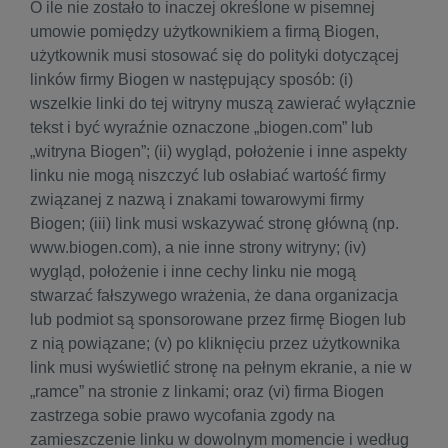
O ile nie zostało to inaczej określone w pisemnej
umowie pomiędzy użytkownikiem a firmą Biogen,
użytkownik musi stosować się do polityki dotyczącej
linków firmy Biogen w następujący sposób: (i)
wszelkie linki do tej witryny muszą zawierać wyłącznie
tekst i być wyraźnie oznaczone „biogen.com” lub
„witryna Biogen”; (ii) wygląd, położenie i inne aspekty
linku nie mogą niszczyć lub osłabiać wartość firmy
związanej z nazwą i znakami towarowymi firmy
Biogen; (iii) link musi wskazywać stronę główną (np.
www.biogen.com), a nie inne strony witryny; (iv)
wygląd, położenie i inne cechy linku nie mogą
stwarzać fałszywego wrażenia, że dana organizacja
lub podmiot są sponsorowane przez firmę Biogen lub
z nią powiązane; (v) po kliknięciu przez użytkownika
link musi wyświetlić stronę na pełnym ekranie, a nie w
„ramce” na stronie z linkami; oraz (vi) firma Biogen
zastrzega sobie prawo wycofania zgody na
zamieszczenie linku w dowolnym momencie i według