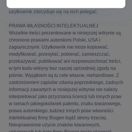
informacji zawartych w niniejszej witrynie, zanim
użytkownik zdecyduje się na nich polegać.
PRAWA WŁASNOŚCI INTELEKTUALNEJ
Wszelkie treści prezentowane w niniejszej witrynie są
chronione prawami autorskimi Polski, USA i
zagranicznymi. Użytkownik nie może kopiować,
modyfikować, przesyłać, pobierać, zamieszczać,
przekazywać, publikować ani rozpowszechniać treści,
w tym kodu witryny bez naszej uprzedniej zgody na
piśmie. Wyjątkiem są tu cele własne, niehandlowe. Z
zastrzeżeniem zapisów zdania poprzedniego, żadnych
informacji zawartych w niniejszej witrynie nie należy
interpretować jako przyznania licencji lub innych praw
w ramach jakiegokolwiek patentu, znaku towarowego,
prawa autorskiego, tudzież innych praw własności
intelektualnej firmy Biogen bądź strony trzeciej.
Nieuprawnione użycie znaków towarowych,
usługowych lub logo firmy Biogen może stanowić