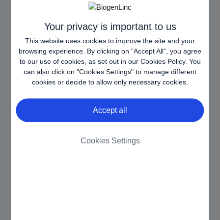
wywołanymi w całości lub w części przez zaniedbania,
działanie siły wyższej, awarie telekomunikacyjne,
Your privacy is important to us
kradzież, zniszczenia lub nieautoryzowany dostęp do
witryny, bądź powiązanych z nimi informacjami lub
This website uses cookies to improve the site and your
programami.
browsing experience. By clicking on "Accept All", you agree
to our use of cookies, as set out in our
Cookies Policy
. You
can also click on "Cookies Settings" to manage different
Firma Biogen nie gwarantuje, że funkcjonalności
cookies or decide to allow only necessary cookies.
prezentowane w niniejszej witrynie nie zawierają
wirusów komputerowych lub innych szkodliwych
elementów. Mimo, że treści zawarte w niniejszej
Accept all
witrynie poddawane są okresowej aktualizacji, firma
Biogen nie ma obowiązku aktualizowania informacji
Cookies Settings
zawartych w witrynie i nie będzie ponosić
odpowiedzialności za brak takiej aktualizacji. Firma
Biogen nie ponosi żadnej odpowiedzialności za
dokładność, kompletność, wiarygodność lub
przydatność informacji ujawnionych lub
udostępnionych za pośrednictwem niniejszej witryny.
Obowiązkiem użytkownika jest zweryfikowanie