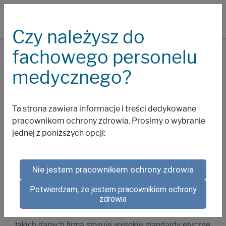
Czy należysz do
fachowego personelu
Polityka
medycznego?
prywatności
Ta strona zawiera informacje i treści dedykowane
pracownikom ochrony zdrowia. Prosimy o wybranie
Informacja o polityce prywatności dla pracowników służby
jednej z poniższych opcji:
zdrowia
Nie jestem pracownikiem ochrony zdrowia
Firma Biogen zobowiązuje się do poszanowania
Potwierdzam, że jestem pracownikiem ochrony
zdrowia
prywatności użytkowników i rozumie, jak ważna jest
ochrona danych osobowych. Podczas przetwarzania
takich danych firma stosuje wysokie standardy etyczne