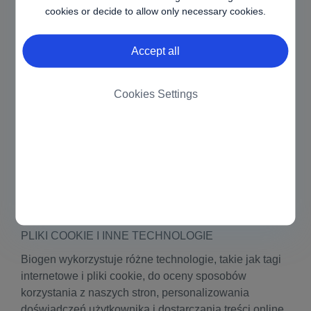
cookies or decide to allow only necessary cookies.
organom regulującym sektor ochrony zdrowia lub
farmaceutyczny bądź w sposób wymagany na mocy
przepisów. Więcej informacji na ten temat można
Accept all
uzyskać, klikając nasz link.
(e) Transakcje korporacyjne
Cookies Settings
Możemy udostępniać dane użytkownika osobom
trzecim w związku z reorganizacją firmy, fuzją,
sprzedażą, powołaniem spółki joint venture, cesją,
przeniesieniem lub innym rozporządzeniem całością
lub częścią naszej firmy, aktywów lub akcji, w tym w
związku z bankructwem lub podobnym
postępowaniem.
PLIKI COOKIE I INNE TECHNOLOGIE
Biogen wykorzystuje różne technologie, takie jak tagi
internetowe i pliki cookie, do oceny sposobów
korzystania z naszych stron, personalizowania
doświadczeń użytkownika i dostarczania treści online