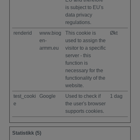
is subject to EU's
data privacy
regulations.
renderid
www.biog
This cookie is
Økt
en-
used to assign the
armm.eu
visitor to a specific
server - this
function is
necessary for the
functionality of the
website.
test_cooki
Google
Used to check if
1 dag
e
the user's browser
supports cookies.
Statistikk (5)