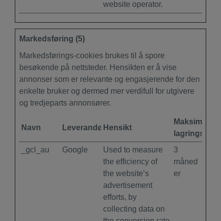
website operator.
Markedsføring (5)
Markedsførings-cookies brukes til å spore
besøkende på nettsteder. Hensikten er å vise
annonser som er relevante og engasjerende for den
enkelte bruker og dermed mer verdifull for utgivere
og tredjeparts annonsører.
Maksimal
Navn
Leverandør
Hensikt
lagringsvari
_gcl_au
Google
Used to measure
3
the efficiency of
måned
the website’s
er
advertisement
efforts, by
collecting data on
the conversion rate