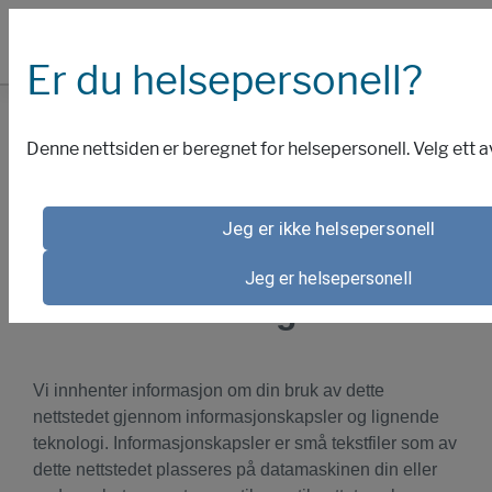
Er du helsepersonell?
COOKIES
Denne nettsiden er beregnet for helsepersonell. Velg ett a
PIolicy for
Jeg er ikke helsepersonell
informasjonskapsler og
Jeg er helsepersonell
annen teknologi
Vi innhenter informasjon om din bruk av dette
nettstedet gjennom informasjonskapsler og lignende
teknologi. Informasjonskapsler er små tekstfiler som av
dette nettstedet plasseres på datamaskinen din eller