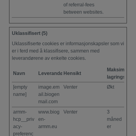
of referral-fees
between websites.
Uklassifisert (5)
Uklassifiserte cookies er informasjonskapsler som vi
er i ferd med å klassifisere, sammen med
leverandørene av enkelte cookies.
Maksimal
Navn
Leverandør
Hensikt
lagringsvari
[empty
image.em
Venter
Økt
name]
ail.biogen
mail.com
armm-
www.biog
Venter
3
hcp__priv
en-
måned
acy-
armm.eu
er
preferenc