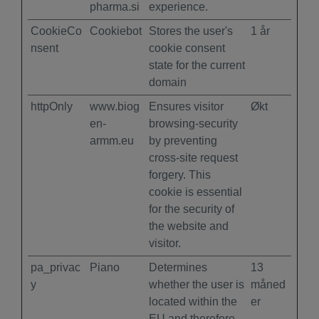
pharma.si
experience.
CookieCo
Cookiebot
Stores the user's
1 år
nsent
cookie consent
state for the current
domain
httpOnly
www.biog
Ensures visitor
Økt
en-
browsing-security
armm.eu
by preventing
cross-site request
forgery. This
cookie is essential
for the security of
the website and
visitor.
pa_privac
Piano
Determines
13
y
whether the user is
måned
located within the
er
EU and therefore