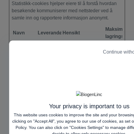
Statistikk-cookies hjelper eiere til å forstå hvordan
besøkende kommuniserer med nettsteder ved å
samle inn og rapportere informasjon anonymt.
Maksimal
Navn
Leverandør
Hensikt
lagringsvari
_pcid
Piano
Registers
13
Continue with
statistical data on
måned
users' behaviour
er
on the website.
Used for internal
analytics by the
website operator.
_pctx
Piano
Registers
13
Your privacy is important to us
statistical data on
måned
users' behaviour
er
This website uses cookies to improve the site and your browsin
on the website.
clicking on "Accept All", you agree to our use of cookies, as set 
Policy
. You can also click on "Cookies Settings" to manage diff
Used for internal
decide to allow only necessary cookies.