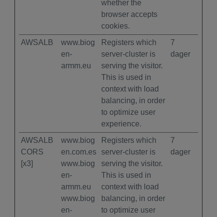
whether the
browser accepts
cookies.
AWSALB
www.biog
Registers which
7
en-
server-cluster is
dager
armm.eu
serving the visitor.
This is used in
context with load
balancing, in order
to optimize user
experience.
AWSALB
www.biog
Registers which
7
CORS
en.com.es
server-cluster is
dager
[x3]
www.biog
serving the visitor.
en-
This is used in
armm.eu
context with load
www.biog
balancing, in order
en-
to optimize user