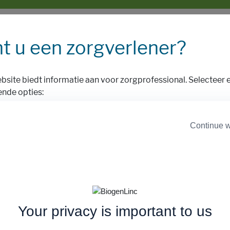
t u een zorgverlener?
bsite biedt informatie aan voor zorgprofessional. Selecteer 
ende opties:
Continue w
Ik ben geen EU
Ik ben een EU zorgprofess
zorgprofessional
 in te dienen of om meer informatie over Biogen biosimilar pro
Your privacy is important to us