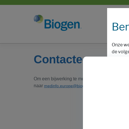
Ben
Onze we
de volg
Contacteer ons
Om een bijwerking te melden, een productklacht
naar
.
medinfo.europe@biogen.com