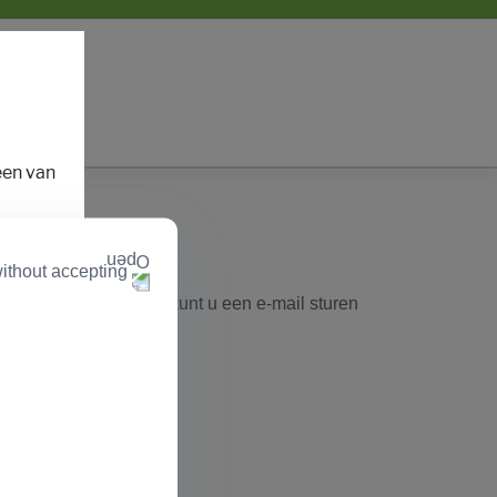
een van
ithout accepting
ional
ducten aan te vragen, kunt u een e-mail sturen