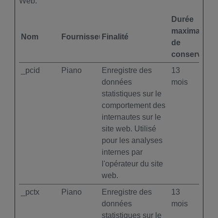
Web.
Durée
maximale
Nom
Fournisseur
Finalité
de
conservatio
_pcid
Piano
Enregistre des
13
données
mois
statistiques sur le
comportement des
internautes sur le
site web. Utilisé
pour les analyses
internes par
l'opérateur du site
web.
_pctx
Piano
Enregistre des
13
données
mois
statistiques sur le