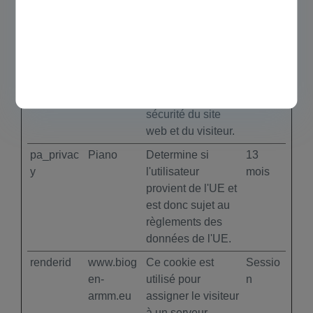
armm.eu
visiteur en
empêchant la
contrefaçon de
requête inter-site.
Ce cookie est
essentiel pour la
sécurité du site
web et du visiteur.
pa_privac
Piano
Determine si
13
y
l'utilisateur
mois
provient de l'UE et
est donc sujet au
règlements des
données de l'UE.
renderid
www.biog
Ce cookie est
Sessio
en-
utilisé pour
n
armm.eu
assigner le visiteur
à un serveur