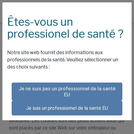
Êtes-vous un
professionel de santé ?
COOKIES
Notre site web fournit des informations aux
Politique en matière de
professionnels de la santé. Veuillez sélectionner un
des choix suivants :
cookies et autres
technologies
Je ne suis pas un professionnel de la santé
EU
Nous recueillons des informations sur votre utilisation
Je suis un professionnel de la santé EU
de ce site Web à partir de cookies et des technologies
similaires. Les cookies sont des petits fichiers texte qui
sont placés par ce site Web sur votre ordinateur ou