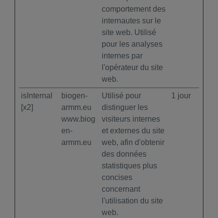
comportement des
internautes sur le
site web. Utilisé
pour les analyses
internes par
l'opérateur du site
web.
isInternal
biogen-
Utilisé pour
1 jour
[x2]
armm.eu
distinguer les
www.biog
visiteurs internes
en-
et externes du site
armm.eu
web, afin d'obtenir
des données
statistiques plus
concises
concernant
l'utilisation du site
web.