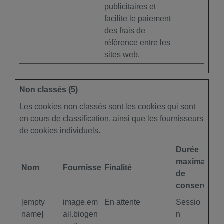
publicitaires et
facilite le paiement
des frais de
référence entre les
sites web.
Non classés (5)
Les cookies non classés sont les cookies qui sont
en cours de classification, ainsi que les fournisseurs
de cookies individuels.
Durée
maximale
Nom
Fournisseur
Finalité
de
conservatio
[empty
image.em
En attente
Sessio
name]
ail.biogen
n