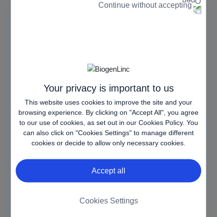
Continue without accepting
CORS
en.com.es
groupe de
[x3]
www.biog
serveurs sert le
en-
visiteur. Ceci est
armm.eu
utilisé dans le
www.biog
contexte de
en-
l'équilibrage de
pharma.si
charge afin
Your privacy is important to us
d'optimiser
l'expérience
This website uses cookies to improve the site and your
utilisateur.
browsing experience. By clicking on "Accept All", you agree
to our use of cookies, as set out in our
Cookies Policy
. You
CookieCo
Cookiebot
Stocke
1
can also click on "Cookies Settings" to manage different
nsent
l'autorisation
année
cookies or decide to allow only necessary cookies.
d'utilisation de
cookies pour le
Accept all
domaine actuel
par l'utilisateur
Cookies Settings
httpOnly
www.biog
Garantit la sécurité
Sessio
en-
de navigation du
n