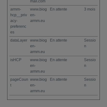
mail.com
armm-
www.biog
En attente
3 mois
hcp__priv
en-
acy-
armm.eu
preferenc
es
dataLayer
www.biog
En attente
Sessio
en-
n
armm.eu
isHCP
www.biog
En attente
Sessio
en-
n
armm.eu
pageCoun
www.biog
En attente
Sessio
t
en-
n
armm.eu