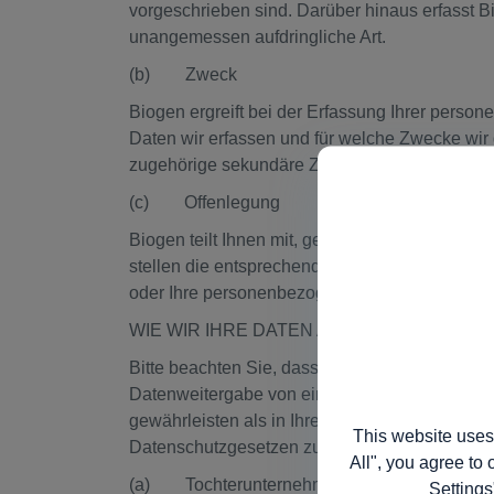
vorgeschrieben sind. Darüber hinaus erfasst
unangemessen aufdringliche Art.
(b) Zweck
Biogen ergreift bei der Erfassung Ihrer pe
Daten wir erfassen und für welche Zwecke wir 
zugehörige sekundäre Zwecke.
(c) Offenlegung
Biogen teilt Ihnen mit, gegenüber welchen Or
stellen die entsprechenden Kontaktinformatione
oder Ihre personenbezogenen Daten oder Präf
WIE WIR IHRE DATEN AN ANDERE WEITE
Bitte beachten Sie, dass die zulässigen Weit
Datenweitergabe von einem Land in ein ander
gewährleisten als in Ihrem Land. In diesen 
This website uses
Datenschutzgesetzen zu gewährleisten.
All", you agree to 
(a) Tochterunternehmen
Settings