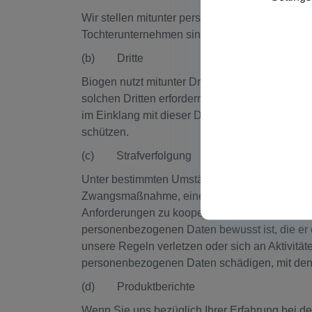
Wir stellen mitunter personenbezogene Daten 
Tochterunternehmen sind die Unternehmen, die
(b) Dritte
Biogen nutzt mitunter Drittanbieter für die Be
solchen Dritten erfordern. Wenn wir einem Drit
im Einklang mit dieser Datenschutzrichtlinie 
schützen.
(c) Strafverfolgung
Unter bestimmten Umständen kann von uns ver
Zwangsmaßnahme, eines Durchsuchungsbefehls 
Anforderungen zu kooperieren, und ergreifen 
personenbezogenen Daten bewusst ist, die er e
unsere Regeln verletzen oder sich an Aktivität
personenbezogenen Daten schädigen, mit den
(d) Produktberichte
Wenn Sie uns bezüglich Ihrer Erfahrung bei de