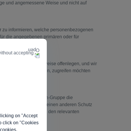
ige und angemessene Weise und nicht auf
r zu informieren, welche personenbezogenen
 für die angegebenen primären oder für
ithout accepting
genen Daten normalerweise offenlegen, und wir
ie wir von Ihnen besitzen, zugreifen möchten
en innerhalb der Biogen-Gruppe die
 in denen die Gesetze einen anderen Schutz
ten Datenschutz gemäß den relevanten
licking on "Accept
o click on "Cookies
 cookies.