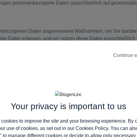
 Biogen personenbezogene Daten ausschließlich auf gesetzmäß
rsonenbezogenen Daten angemessene Maßnahmen, um Sie darübe
die Daten erfassen, und wir nutzen diese Daten ausschließlich
Continue w
ganisationen (oder Organisationsarten) wir diese personenbezo
n für Sie bereit, falls Sie auf die personenbezogenen Daten, d
erenzen aktualisieren möchten.
RGEBEN
ergaben personenbezogener Daten an Dritte oder an Unternehm
Your privacy is important to us
es sowie möglicherweise die Weitergabe in ein Land umfassen,
Fällen ergreifen wir angemessene Maßnahmen, um einen adäqua
 cookies to improve the site and your browsing experience. By c
our use of cookies, as set out in our
Cookies Policy
. You can als
" to manage different cookies or decide to allow only necessary