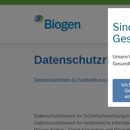
Sin
Ges
Datenschutzrichtl
Unsere 
Gesundh
Datenschutzhinweis für Fachkräfte aus dem Gesun
Ich 
Ge
ei
Datenschutzhinweis für Sicherheitsmeldungen
Datenschutzhinweis für medizinische Informat
Privacy Notice - Talent Acquisition and Recrui