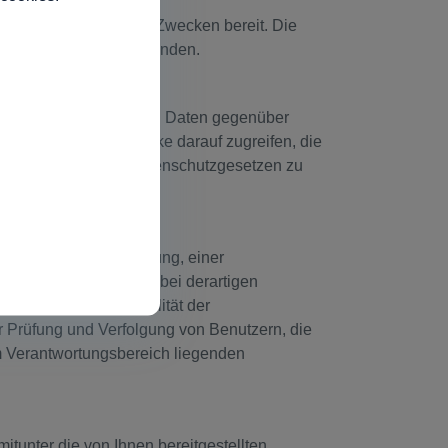
htlinie beschriebenen Zwecken bereit. Die
mens Biogen, Inc. befinden.
g Ihrer personenbezogenen Daten gegenüber
 er lediglich für Zwecke darauf zugreifen, die
äß allen relevanten Datenschutzgesetzen zu
gerichtlichen Verfügung, einer
 haben die Absicht, bei derartigen
rer sich der Sensibilität der
r Prüfung und Verfolgung von Benutzern, die
rem Verantwortungsbereich liegenden
itunter die von Ihnen bereitgestellten