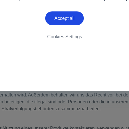
für unsere Tochterunternehmen zu den in dieser Datenschutzric
 sich unter der gemeinsamen Kontrolle unseres Mutterunterneh
Accept all
reitstellung von Dienstleistungen für uns, die eine Offenlegun
Cookies Settings
ten den Zugriff auf Ihre personenbezogenen Daten gestatten, darf
stehen, und ist verpflichtet, Ihre personenbezogenen Daten gem
langt werden, Ihre personenbezogenen Daten im Rahmen einer 
oder eines Gesetzes oder einer Bestimmung offenzulegen. Wir
angemessene Maßnahmen, um zu gewährleisten, dass der Anforde
rhalten wird. Außerdem behalten wir uns das Recht vor, bei de
en beteiligen, die illegal sind oder Personen oder die in unse
 Strafverfolgungsbehörden zusammenzuarbeiten.
r Nutzung eines unserer Produkte kontaktieren, verwenden wir m