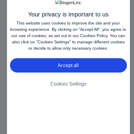
oder durch unbefugten Zugriff auf diese verursacht
wurden.
Your privacy is important to us
This website uses cookies to improve the site and your
Biogen macht keine Zusicherungen, dass die auf
browsing experience. By clicking on "Accept All", you agree to
dieser Website enthaltenen Funktionen frei von
our use of cookies, as set out in our
Cookies Policy
. You can
Computerviren oder anderen schädlichen
also click on "Cookies Settings" to manage different cookies
Komponenten sind. Der Inhalt dieser Website wird
or decide to allow only necessary cookies.
zwar regelmäßig aktualisiert, aber Biogen ist nicht
verpflichtet, die auf dieser Website enthaltenen
Accept all
Informationen zu aktualisieren. Biogen ist zudem nicht
für ein etwaiges Versäumnis, diese Informationen zu
aktualisieren, haftbar. Biogen übernimmt keine
Cookies Settings
Verantwortung oder Haftung für die Richtigkeit,
Vollständigkeit, Zuverlässigkeit oder Nützlichkeit der
auf dieser Website dargestellten oder abgerufenen
Informationen. Es liegt in Ihrer Verantwortung, alle auf
dieser Website enthaltenen Informationen zu
überprüfen, bevor Sie sich darauf verlassen.