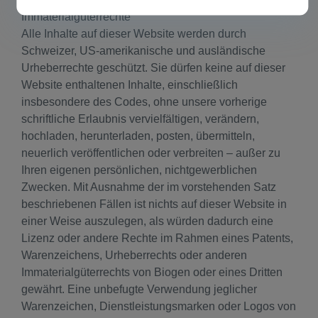
Immaterialgüterrechte
Alle Inhalte auf dieser Website werden durch
Schweizer, US-amerikanische und ausländische
Urheberrechte geschützt. Sie dürfen keine auf dieser
Website enthaltenen Inhalte, einschließlich
insbesondere des Codes, ohne unsere vorherige
schriftliche Erlaubnis vervielfältigen, verändern,
hochladen, herunterladen, posten, übermitteln,
neuerlich veröffentlichen oder verbreiten – außer zu
Ihren eigenen persönlichen, nichtgewerblichen
Zwecken. Mit Ausnahme der im vorstehenden Satz
beschriebenen Fällen ist nichts auf dieser Website in
einer Weise auszulegen, als würden dadurch eine
Lizenz oder andere Rechte im Rahmen eines Patents,
Warenzeichens, Urheberrechts oder anderen
Immaterialgüterrechts von Biogen oder eines Dritten
gewährt. Eine unbefugte Verwendung jeglicher
Warenzeichen, Dienstleistungsmarken oder Logos von