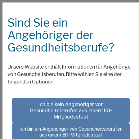
Sind Sie ein
Angehöriger der
Nutzungsbedingunge
Gesundheitsberufe?
Lesen Sie die vorliegenden Nutzungsbedingungen
Unsere Website enthält Informationen für Angehörige
bitte aufmerksam durch, bevor Sie diese Website
von Gesundheitsberufen. Bitte wählen Sie eine der
nutzen
folgenden Optionen:
Die vorliegenden Nutzungsbedingungen beschreiben
die Bedingungen für die Nutzung der Website von
Biogen International („Biogen“). Durch die Nutzung
Ich bin kein Angehöriger von
dieser Website erklären Sie sich mit diesen
Gesundheitsberufen aus einem EU-
Nutzungsbedingungen einverstanden. Wenn Sie mit
Mitgliedsstaat
diesen Nutzungsbedingungen nicht einverstanden
Ich bin ein Angehöriger von Gesundheitsberufen
sind, nutzen Sie diese Website bitte nicht.
aus einem EU-Mitgliedsstaat