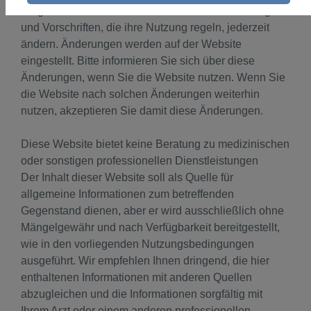
Biogen kann diese Website sowie die Bestimmungen
und Vorschriften, die ihre Nutzung regeln, jederzeit
ändern. Änderungen werden auf der Website
eingestellt. Bitte informieren Sie sich über diese
Änderungen, wenn Sie die Website nutzen. Wenn Sie
die Website nach solchen Änderungen weiterhin
nutzen, akzeptieren Sie damit diese Änderungen.
Diese Website bietet keine Beratung zu medizinischen
oder sonstigen professionellen Dienstleistungen
Der Inhalt dieser Website soll als Quelle für
allgemeine Informationen zum betreffenden
Gegenstand dienen, aber er wird ausschließlich ohne
Mängelgewähr und nach Verfügbarkeit bereitgestellt,
wie in den vorliegenden Nutzungsbedingungen
ausgeführt. Wir empfehlen Ihnen dringend, die hier
enthaltenen Informationen mit anderen Quellen
abzugleichen und die Informationen sorgfältig mit
Ihrem Arzt oder einem anderen professionellen